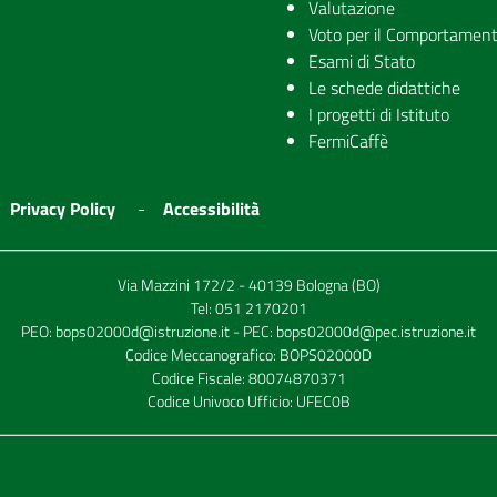
Valutazione
Voto per il Comportamen
Esami di Stato
Le schede didattiche
I progetti di Istituto
FermiCaffè
Privacy Policy
Accessibilità
Via Mazzini 172/2 - 40139 Bologna (BO)
Tel:
051 2170201
PEO:
bops02000d@istruzione.it
- PEC:
bops02000d@pec.istruzione.it
Codice Meccanografico: BOPS02000D
Codice Fiscale: 80074870371
Codice Univoco Ufficio: UFEC0B