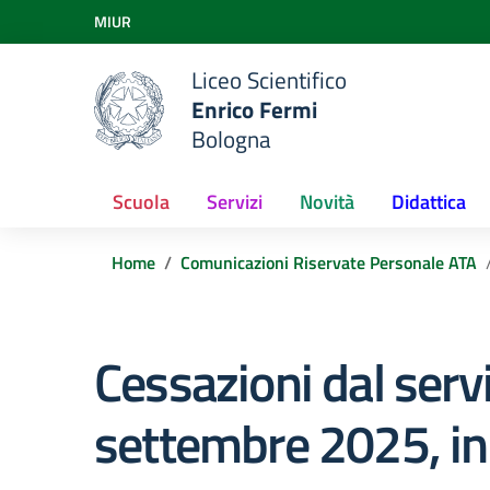
Vai ai contenuti
MIUR
Vai al menu di navigazione
Vai al footer
Liceo Scientifico
Enrico Fermi
Bologna
Scuola
Servizi
Novità
Didattica
Home
Comunicazioni Riservate Personale ATA
Cessazioni dal serv
settembre 2025, in