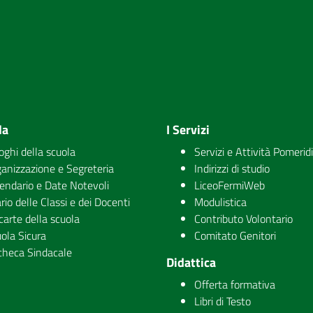
la
I Servizi
uoghi della scuola
Servizi e Attività Pomerid
anizzazione e Segreteria
Indirizzi di studio
endario e Date Notevoli
LiceoFermiWeb
rio delle Classi e dei Docenti
Modulistica
carte della scuola
Contributo Volontario
ola Sicura
Comitato Genitori
checa Sindacale
Didattica
Offerta formativa
Libri di Testo