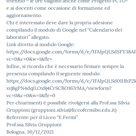
triennio – le ore valgono anche come Progetto PCTO-
e ai docenti come occasione di formazione ed
aggiornamento.
Chi è interessato deve dare la propria adesione
compilando il modulo di Google nel “Calendario dei
laboratori” allegato.
Link diretto al modulo Google:
https://docs.google.com/forms/d/e/1FAIpQLSdSFY
vc=0&c=0&w=1&flr=
Infine, si ricorda che è necessario firmare sempre la
presenza compilando il seguente modulo:
https://docs.google.com/forms/d/e/1FAIpQLSd01HhP2
xvj8gPN4dqiLOx8j4CrSCBO167rMA/viewform?
vc=0&c=0&w=1&flr=0
Per chiarimenti è possibile rivolgersi alla Prof.ssa Silvia
Gruppioni (gruppioni.silvia@liceofermibo.edu.it)
Referente per il Liceo “E.Fermi”
Prof.ssa Silvia Gruppioni
Bologna, 30/12/2021