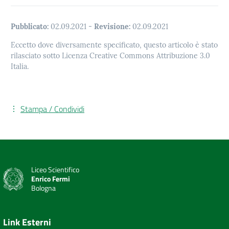
Pubblicato:
02.09.2021
-
Revisione:
02.09.2021
Eccetto dove diversamente specificato, questo articolo è stato
rilasciato sotto Licenza Creative Commons Attribuzione 3.0
Italia.
Stampa / Condividi
Liceo Scientifico
Enrico Fermi
Bologna
Link Esterni