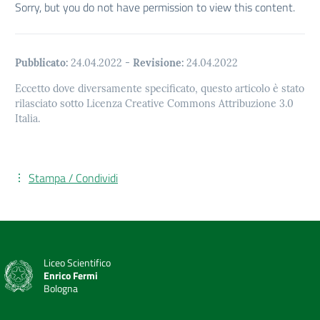
Sorry, but you do not have permission to view this content.
Pubblicato:
24.04.2022
-
Revisione:
24.04.2022
Eccetto dove diversamente specificato, questo articolo è stato
rilasciato sotto Licenza Creative Commons Attribuzione 3.0
Italia.
Stampa / Condividi
Liceo Scientifico
Enrico Fermi
Bologna