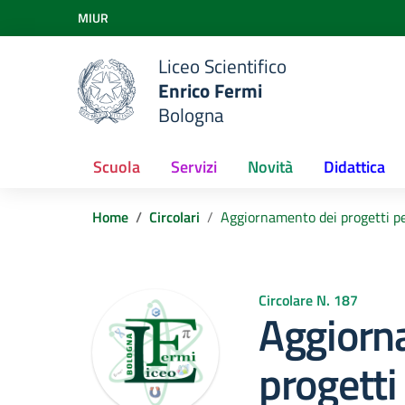
Vai ai contenuti
MIUR
Vai al menu di navigazione
Vai al footer
Liceo Scientifico
Enrico Fermi
Bologna
Scuola
Servizi
Novità
Didattica
Home
Circolari
Aggiornamento dei progetti p
Circolare N. 187
Aggiorn
progetti