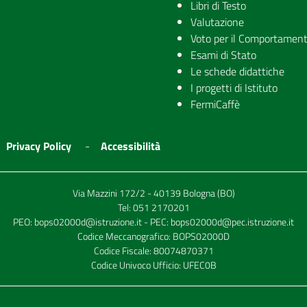
Libri di Testo
Valutazione
Voto per il Comportamen
Esami di Stato
Le schede didattiche
I progetti di Istituto
FermiCaffè
Privacy Policy
Accessibilità
Via Mazzini 172/2 - 40139 Bologna (BO)
Tel:
051 2170201
PEO:
bops02000d@istruzione.it
- PEC:
bops02000d@pec.istruzione.it
Codice Meccanografico: BOPS02000D
Codice Fiscale: 80074870371
Codice Univoco Ufficio: UFEC0B