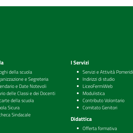
la
I Servizi
uoghi della scuola
Servizi e Attività Pomerid
anizzazione e Segreteria
Indirizzi di studio
endario e Date Notevoli
LiceoFermiWeb
rio delle Classi e dei Docenti
Modulistica
carte della scuola
Contributo Volontario
ola Sicura
Comitato Genitori
checa Sindacale
Didattica
Offerta formativa