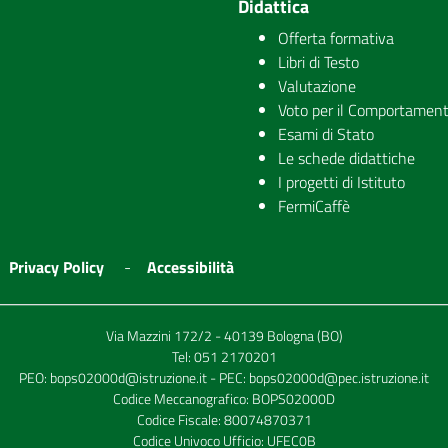
Didattica
Offerta formativa
Libri di Testo
Valutazione
Voto per il Comportamen
Esami di Stato
Le schede didattiche
I progetti di Istituto
FermiCaffè
Privacy Policy
Accessibilità
Via Mazzini 172/2 - 40139 Bologna (BO)
Tel:
051 2170201
PEO:
bops02000d@istruzione.it
- PEC:
bops02000d@pec.istruzione.it
Codice Meccanografico: BOPS02000D
Codice Fiscale: 80074870371
Codice Univoco Ufficio: UFEC0B