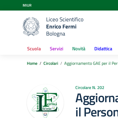
Vai ai contenuti
MIUR
Vai al menu di navigazione
Vai al footer
Liceo Scientifico
Enrico Fermi
Bologna
Scuola
Servizi
Novità
Didattica
Home
Circolari
Aggiornamento GAE per il Per
Circolare N. 202
Aggiorn
il Perso