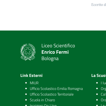
Eccetto d
Liceo Scientifico
Enrico Fermi
Bologna
Link Esterni
La Scuo
MIUR
I l
Ufficio Scolastico Emilia Romagna
Org
Ufficio Scolastico Territoriale
Cal
Scuola in Chiaro
Ora
Iscrizioni On LIne
Le 