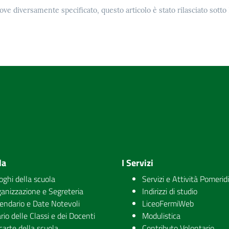
ove diversamente specificato, questo articolo è stato rilasciato sott
la
I Servizi
uoghi della scuola
Servizi e Attività Pomerid
anizzazione e Segreteria
Indirizzi di studio
endario e Date Notevoli
LiceoFermiWeb
rio delle Classi e dei Docenti
Modulistica
carte della scuola
Contributo Volontario