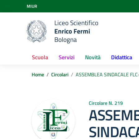
Vai ai contenuti
MIUR
Vai al menu di navigazione
Vai al footer
Liceo Scientifico
Enrico Fermi
Bologna
Scuola
Servizi
Novità
Didattica
Home
Circolari
ASSEMBLEA SINDACALE FLC-C
Circolare N. 219
ASSEM
SINDACA