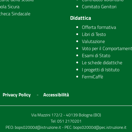
ola Sicura
Comitato Genitori
checa Sindacale
Didattica
Offerta formativa
Libri di Testo
Valutazione
Voto per il Comportamen
Esami di Stato
Le schede didattiche
I progetti di Istituto
FermiCaffè
Privacy Policy
Accessibilità
Via Mazzini 172/2 - 40139 Bologna (BO)
Tel:
051 2170201
PEO:
bops02000d@istruzione.it
- PEC:
bops02000d@pec.istruzione.it