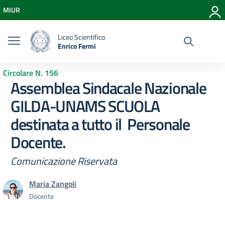
Vai ai contenuti
MIUR
Vai al menu di navigazione
Vai al footer
Liceo Scientifico
Enrico Fermi
Circolare N. 156
Assemblea Sindacale Nazionale
GILDA-UNAMS SCUOLA
destinata a tutto il Personale
Docente.
Comunicazione Riservata
Maria Zangoli
Docente