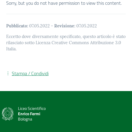
Sorry, but you do not have permission to view this content.
Pubblicato:
07.05.2022
-
Revisione:
07.05.2022
Eccetto dove diversamente specificato, questo articolo è stato
rilasciato sotto Licenza Creative Commons Attribuzione 3.0
Italia.
Stampa / Condividi
Liceo Scientifico
Enrico Fermi
Bologna