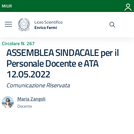
Vai ai contenuti
MIUR
Vai al menu di navigazione
Vai al footer
Liceo Scientifico
Enrico Fermi
Circolare N. 267
ASSEMBLEA SINDACALE per il
Personale Docente e ATA
12.05.2022
Comunicazione Riservata
Maria Zangoli
Docente