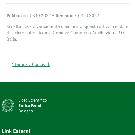
Pubblicato:
03.10.2022
-
Revisione:
03.10.2022
Eccetto dove diversamente specificato, questo articolo è stato
rilasciato sotto Licenza Creative Commons Attribuzione 3.0
Italia.
Stampa / Condividi
Liceo Scientifico
Enrico Fermi
Bologna
Link Esterni