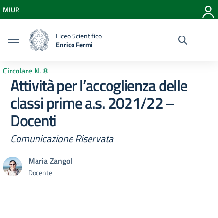
Vai ai contenuti
MIUR
Vai al menu di navigazione
Vai al footer
Liceo Scientifico
Enrico Fermi
Circolare N. 8
Attività per l’accoglienza delle
classi prime a.s. 2021/22 –
Docenti
Comunicazione Riservata
Maria Zangoli
Docente