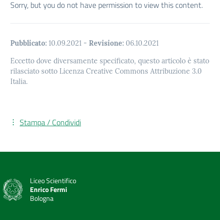
Sorry, but you do not have permission to view this content.
Pubblicato:
10.09.2021
-
Revisione:
06.10.2021
Eccetto dove diversamente specificato, questo articolo è stato
rilasciato sotto Licenza Creative Commons Attribuzione 3.0
Italia.
Stampa / Condividi
Liceo Scientifico
Enrico Fermi
Bologna