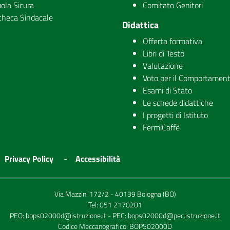
ola Sicura
Comitato Genitori
checa Sindacale
Didattica
Offerta formativa
Libri di Testo
Valutazione
Voto per il Comportamen
Esami di Stato
Le schede didattiche
I progetti di Istituto
FermiCaffè
Privacy Policy
Accessibilità
Via Mazzini 172/2 - 40139 Bologna (BO)
Tel:
051 2170201
PEO:
bops02000d@istruzione.it
- PEC:
bops02000d@pec.istruzione.it
Codice Meccanografico: BOPS02000D