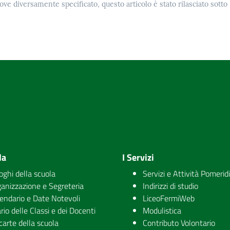
ove diversamente specificato, questo articolo è stato rilasciato sott
la
I Servizi
uoghi della scuola
Servizi e Attività Pomerid
anizzazione e Segreteria
Indirizzi di studio
endario e Date Notevoli
LiceoFermiWeb
rio delle Classi e dei Docenti
Modulistica
carte della scuola
Contributo Volontario