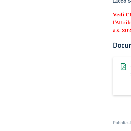
Liceo S
Vedi C
l’Attri
a.s. 2
Docu
Pubblicat