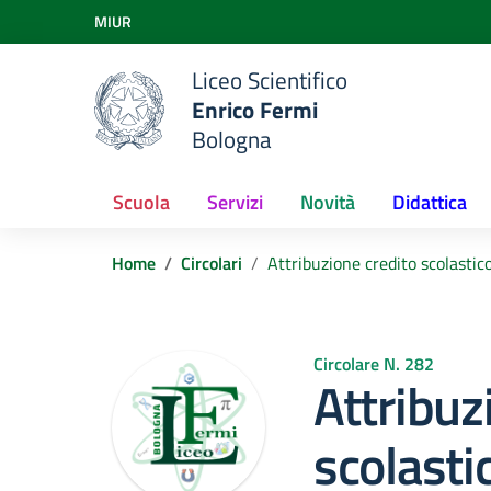
Vai ai contenuti
MIUR
Vai al menu di navigazione
Vai al footer
Liceo Scientifico
Enrico Fermi
Bologna
Scuola
Servizi
Novità
Didattica
Home
Circolari
Attribuzione credito scolastic
Circolare N. 282
Attribuz
scolastic