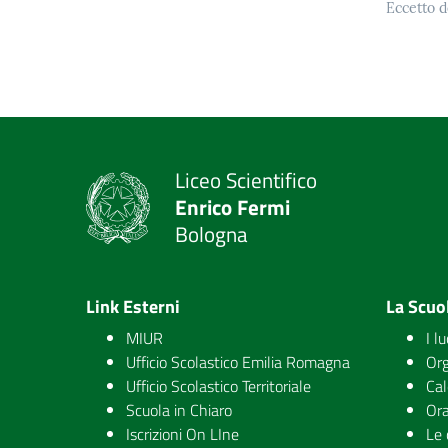
Eccetto d
Liceo Scientifico
Enrico Fermi
Bologna
Link Esterni
La Scuo
MIUR
I l
Ufficio Scolastico Emilia Romagna
Org
Ufficio Scolastico Territoriale
Cal
Scuola in Chiaro
Ora
Iscrizioni On LIne
Le 