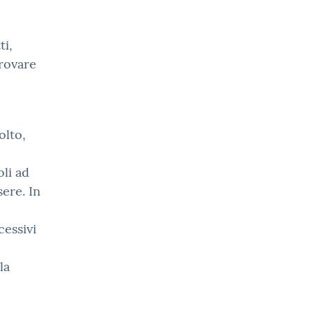
ti,
trovare
olto,
oli ad
ere. In
cessivi
la