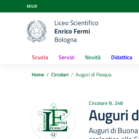
Vai ai contenuti
MIUR
Vai al menu di navigazione
Vai al footer
Liceo Scientifico
Enrico Fermi
Bologna
Scuola
Servizi
Novità
Didattica
Home
Circolari
Auguri di Pasqua
Circolare N. 248
Auguri 
Auguri di Buona