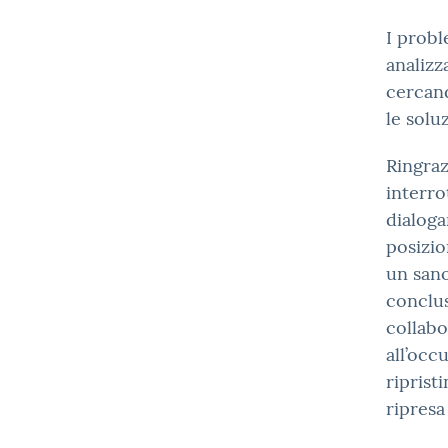
I probl
analizz
cercand
le solu
Ringraz
interro
dialoga
posizio
un sano
conclus
collabo
all’oc
riprist
ripresa 