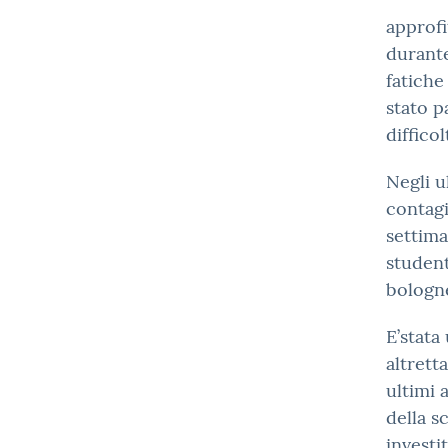
approfi
durante
fatiche
stato p
diffico
Negli u
contagi
settima
student
bologne
E’stata
altrett
ultimi 
della s
investi