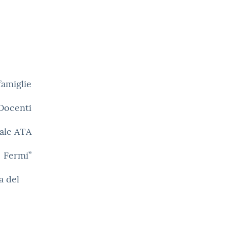
famiglie
 Docenti
ale ATA
o Fermi”
a del