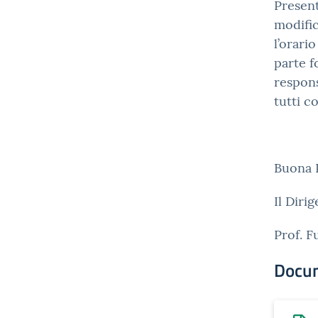
Present
modific
l’orari
parte f
respons
tutti c
Buona P
Il Diri
Prof. 
Docu