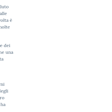
aluto
alle
olta è
molte
ne dei
che una
ta
rni
degli
uro
 ha