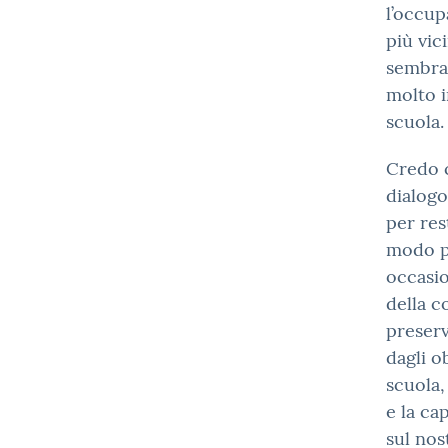
l’occup
più vic
sembra
molto i
scuola.
Credo c
dialogo
per res
modo pi
occasio
della c
preserv
dagli o
scuola,
e la ca
sul no