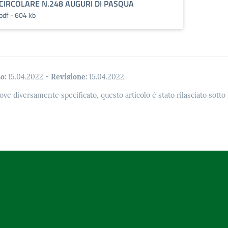
CIRCOLARE N.248 AUGURI DI PASQUA
pdf - 604 kb
o:
15.04.2022
-
Revisione:
15.04.2022
ove diversamente specificato, questo articolo è stato rilasciato sott