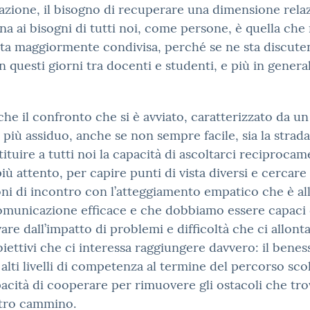
azione, il bisogno di recuperare una dimensione rela
ina ai bisogni di tutti noi, come persone, è quella che
ta maggiormente condivisa, perché se ne sta discut
n questi giorni tra docenti e studenti, e più in genera
he il confronto che si è avviato, caratterizzato da un
 più assiduo, anche se non sempre facile, sia la strada
tituire a tutti noi la capacità di ascoltarci reciprocam
ù attento, per capire punti di vista diversi e cercare
ni di incontro con l’atteggiamento empatico che è al
omunicazione efficace e che dobbiamo essere capaci 
are dall’impatto di problemi e difficoltà che ci allon
biettivi che ci interessa raggiungere davvero: il benes
 alti livelli di competenza al termine del percorso sco
pacità di cooperare per rimuovere gli ostacoli che tr
stro cammino.