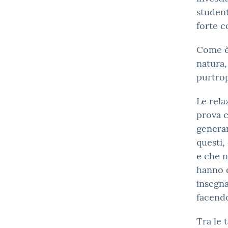
student
forte c
Come è 
natura,
purtro
Le rela
prova 
generar
questi,
e che n
hanno d
insegna
facendo
Tra le 