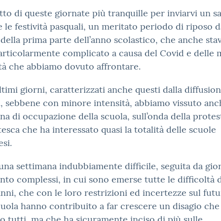
tto di queste giornate più tranquille per inviarvi un s
 le festività pasquali, un meritato periodo di riposo d
 della prima parte dell’anno scolastico, che anche stav
articolarmente complicato a causa del Covid e delle 
ltà che abbiamo dovuto affrontare.
ltimi giorni, caratterizzati anche questi dalla diffusio
, sebbene con minore intensità, abbiamo vissuto an
na di occupazione della scuola, sull’onda della protes
esca che ha interessato quasi la totalità delle scuole
si.
 una settimana indubbiamente difficile, seguita da gio
anto complessi, in cui sono emerse tutte le difficoltà 
anni, che con le loro restrizioni ed incertezze sul fut
cuola hanno contribuito a far crescere un disagio che
to tutti, ma che ha sicuramente inciso di più sulle