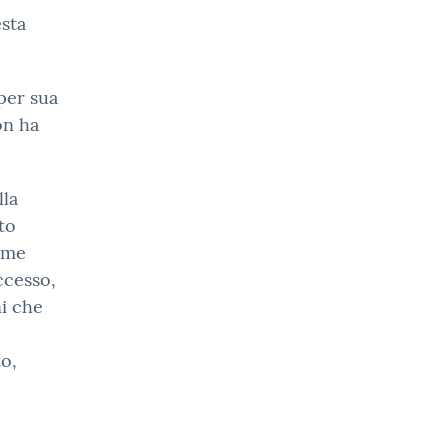
esta
per sua
on ha
lla
to
come
ccesso,
i che
o,