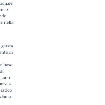
zionale
 mi è
endo
le nella
 giusta
ente in
la base
di
tanano
sere a
lastico
oviamo