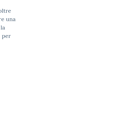
oltre
re una
la
e per