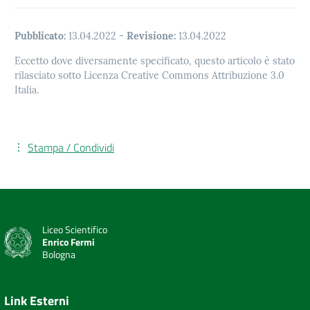
Pubblicato:
13.04.2022
-
Revisione:
13.04.2022
Eccetto dove diversamente specificato, questo articolo è stato
rilasciato sotto Licenza Creative Commons Attribuzione 3.0
Italia.
Stampa / Condividi
Liceo Scientifico
Enrico Fermi
Bologna
Link Esterni