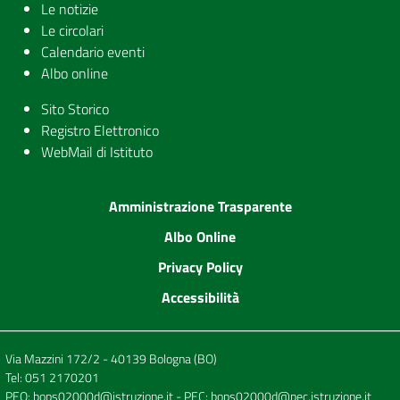
Le notizie
Le circolari
Calendario eventi
Albo online
Sito Storico
Registro Elettronico
WebMail di Istituto
Amministrazione Trasparente
Albo Online
Privacy Policy
Accessibilità
Via Mazzini 172/2 - 40139 Bologna (BO)
Tel:
051 2170201
PEO:
bops02000d@istruzione.it
- PEC:
bops02000d@pec.istruzione.it