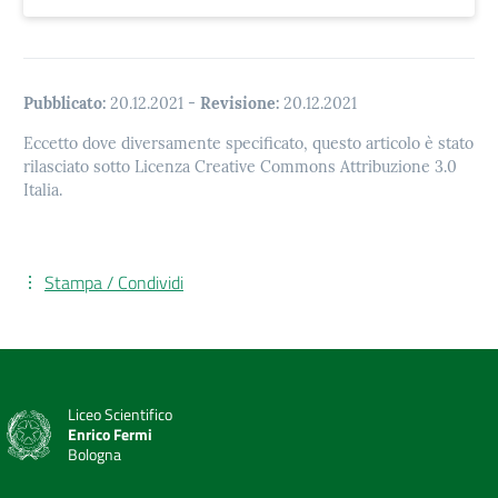
Pubblicato:
20.12.2021
-
Revisione:
20.12.2021
Eccetto dove diversamente specificato, questo articolo è stato
rilasciato sotto Licenza Creative Commons Attribuzione 3.0
Italia.
Stampa / Condividi
Liceo Scientifico
Enrico Fermi
Bologna