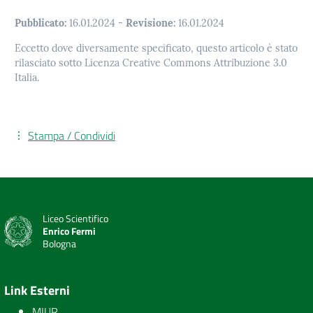
Pubblicato:
16.01.2024
-
Revisione:
16.01.2024
Eccetto dove diversamente specificato, questo articolo è stato
rilasciato sotto Licenza Creative Commons Attribuzione 3.0
Italia.
Stampa / Condividi
Liceo Scientifico
Enrico Fermi
Bologna
Link Esterni
MIUR