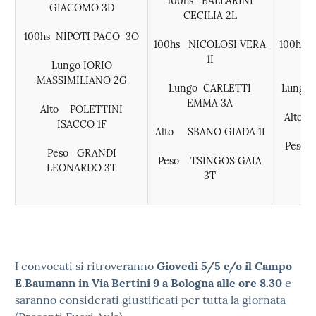
100hs BALLARINI
10
GIACOMO 3D
CECILIA 2L
F
100hs NIPOTI PACO 3O
100hs NICOLOSI VERA
100hs 
1I
Lungo IORIO
MASSIMILIANO 2G
Lungo CARLETTI
Lungo 
EMMA 3A
Alto POLETTINI
Alto 
ISACCO 1F
Alto SBANO GIADA 1I
Peso 
Peso GRANDI
Peso TSINGOS GAIA
LEONARDO 3T
3T
I convocati si ritroveranno
Giovedì 5/5 c/o il Campo
E.Baumann in Via Bertini 9 a Bologna alle ore 8.30
e
saranno considerati giustificati per tutta la giornata