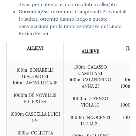
divisi per categorie, con risultati in allegato.
Giovedì 5/5
si terranno i Campionati Provinciali.
I risultati ottenuti danno luogo a queste
convocazioni per la rappresentativa del Liceo
Enrico Fermi:
ALLIEVI
JUN
ALLIEVE
100m GALASSO
100m ZONARELLI
CAMILLA 2I
GIACOMO 2I
100m CALANDRINO
100m
100m AVONI LUCA 1F
ANNA 2I
100m 
1000m DE NOVELLIS
1000m DI RENZO
FILIPPO 3A
VIOLA 1C
1000m 
1000m CASCELLA LUIGI
1000m INNOCENTI
1000
3N
LUCIA 2L
100hs COLLETTA