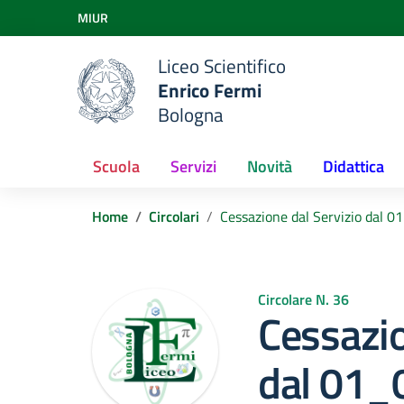
Vai ai contenuti
MIUR
Vai al menu di navigazione
Vai al footer
Liceo Scientifico
Enrico Fermi
Bologna
Scuola
Servizi
Novità
Didattica
Home
Circolari
Cessazione dal Servizio dal 0
Circolare N. 36
Cessazio
dal 01_