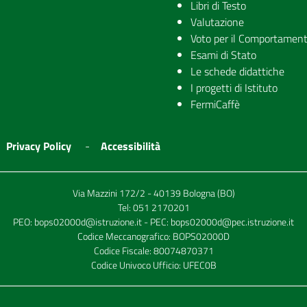
Libri di Testo
Valutazione
Voto per il Comportamen
Esami di Stato
Le schede didattiche
I progetti di Istituto
FermiCaffè
Privacy Policy
Accessibilità
Via Mazzini 172/2 - 40139 Bologna (BO)
Tel:
051 2170201
PEO:
bops02000d@istruzione.it
- PEC:
bops02000d@pec.istruzione.it
Codice Meccanografico: BOPS02000D
Codice Fiscale: 80074870371
Codice Univoco Ufficio: UFEC0B