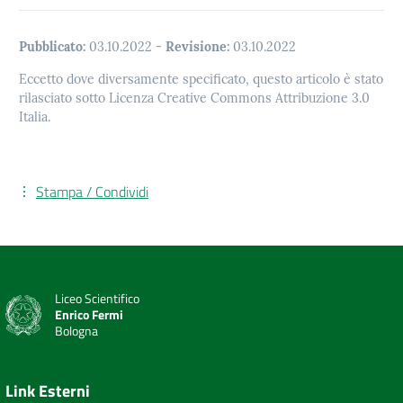
Pubblicato:
03.10.2022
-
Revisione:
03.10.2022
Eccetto dove diversamente specificato, questo articolo è stato
rilasciato sotto Licenza Creative Commons Attribuzione 3.0
Italia.
Stampa / Condividi
Liceo Scientifico
Enrico Fermi
Bologna
Link Esterni