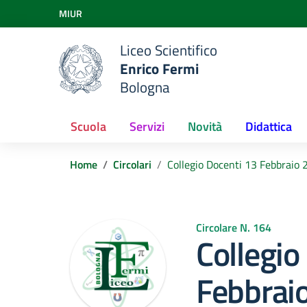
Vai ai contenuti
MIUR
Vai al menu di navigazione
Vai al footer
Liceo Scientifico
Enrico Fermi
Bologna
Scuola
Servizi
Novità
Didattica
Home
Circolari
Collegio Docenti 13 Febbraio 2
Circolare N. 164
Collegio
Febbrai