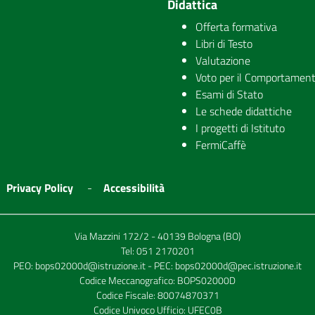
Didattica
Offerta formativa
Libri di Testo
Valutazione
Voto per il Comportamen
Esami di Stato
Le schede didattiche
I progetti di Istituto
FermiCaffè
Privacy Policy
Accessibilità
Via Mazzini 172/2 - 40139 Bologna (BO)
Tel:
051 2170201
PEO:
bops02000d@istruzione.it
- PEC:
bops02000d@pec.istruzione.it
Codice Meccanografico: BOPS02000D
Codice Fiscale: 80074870371
Codice Univoco Ufficio: UFEC0B