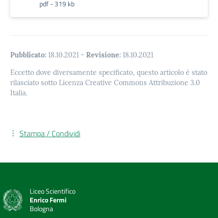
pdf - 319 kb
Pubblicato:
18.10.2021
-
Revisione:
18.10.2021
Eccetto dove diversamente specificato, questo articolo è stato
rilasciato sotto Licenza Creative Commons Attribuzione 3.0
Italia.
Stampa / Condividi
Liceo Scientifico
Enrico Fermi
Bologna