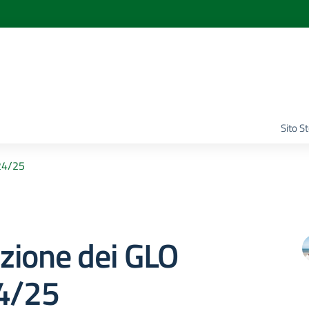
Sito S
24/25
zione dei GLO
24/25