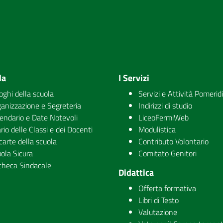
la
I Servizi
uoghi della scuola
Servizi e Attività Pomerid
anizzazione e Segreteria
Indirizzi di studio
endario e Date Notevoli
LiceoFermiWeb
rio delle Classi e dei Docenti
Modulistica
carte della scuola
Contributo Volontario
ola Sicura
Comitato Genitori
checa Sindacale
Didattica
Offerta formativa
Libri di Testo
Valutazione