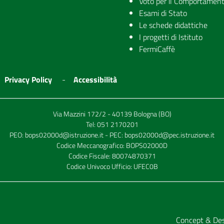
Voto per il Comportamen
Esami di Stato
Le schede didattiche
I progetti di Istituto
FermiCaffè
Privacy Policy
Accessibilità
Via Mazzini 172/2 - 40139 Bologna (BO)
Tel:
051 2170201
PEO:
bops02000d@istruzione.it
- PEC:
bops02000d@pec.istruzione.it
Codice Meccanografico: BOPS02000D
Codice Fiscale: 80074870371
Codice Univoco Ufficio: UFEC0B
Concept & De