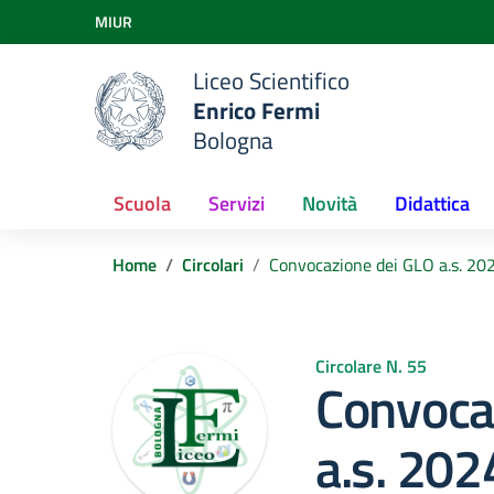
Vai ai contenuti
MIUR
Vai al menu di navigazione
Vai al footer
Liceo Scientifico
Enrico Fermi
Bologna
Scuola
Servizi
Novità
Didattica
Home
Circolari
Convocazione dei GLO a.s. 20
Circolare N. 55
Convoca
a.s. 20