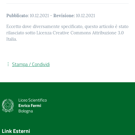
Pubblicato:
10.12.2021
-
Revisione:
10.12.2021
Eccetto dove diversamente specificato, questo articolo è stato
rilasciato sotto Licenza Creative Commons Attribuzione 3.0
Italia.
Stampa / Condividi
Liceo Scientifico
Enrico Fermi
Bologna
Link Esterni