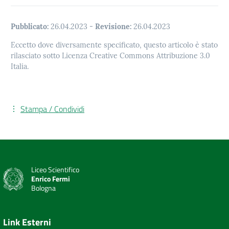
Pubblicato:
26.04.2023
-
Revisione:
26.04.2023
Eccetto dove diversamente specificato, questo articolo è stato
rilasciato sotto Licenza Creative Commons Attribuzione 3.0
Italia.
Stampa / Condividi
Liceo Scientifico
Enrico Fermi
Bologna
Link Esterni