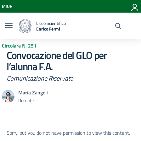
Vai ai contenuti
MIUR
Vai al menu di navigazione
Vai al footer
Liceo Scientifico
Enrico Fermi
Circolare N. 251
Convocazione del GLO per
l’alunna F.A.
Comunicazione Riservata
Maria Zangoli
Docente
Sorry, but you do not have permission to view this content.