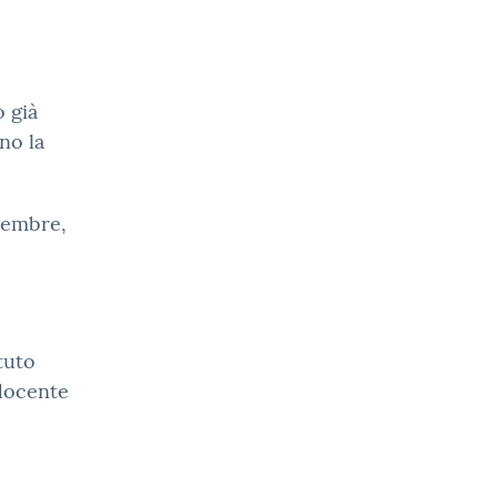
 già
no la
ovembre,
tuto
 docente