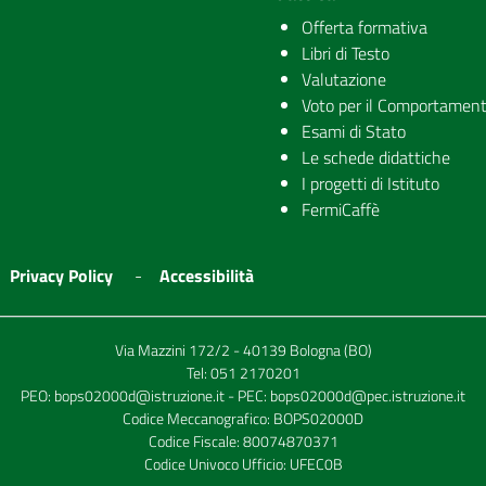
Offerta formativa
Libri di Testo
Valutazione
Voto per il Comportamen
Esami di Stato
Le schede didattiche
I progetti di Istituto
FermiCaffè
Privacy Policy
Accessibilità
Via Mazzini 172/2 - 40139 Bologna (BO)
Tel:
051 2170201
PEO:
bops02000d@istruzione.it
- PEC:
bops02000d@pec.istruzione.it
Codice Meccanografico: BOPS02000D
Codice Fiscale: 80074870371
Codice Univoco Ufficio: UFEC0B