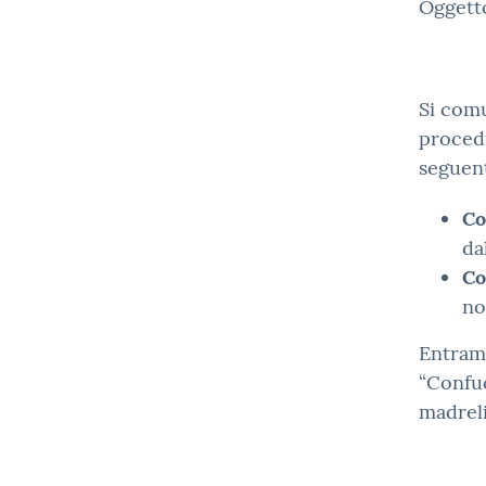
Oggett
Si comu
procedu
seguen
Co
da
Co
no
Entramb
“Confuc
madreli