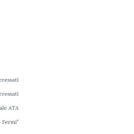
eressati
eressati
ale ATA
o Fermi”