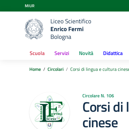
Vai ai contenuti
MIUR
Vai al menu di navigazione
Vai al footer
Liceo Scientifico
Enrico Fermi
Bologna
Scuola
Servizi
Novità
Didattica
Home
Circolari
Corsi di lingua e cultura cines
Circolare N. 106
Corsi di 
cinese