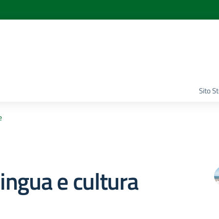
Sito S
e
lingua e cultura