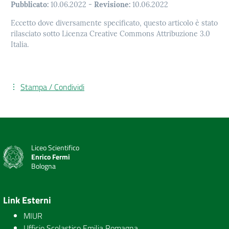
Pubblicato:
10.06.2022
-
Revisione:
10.06.2022
Eccetto dove diversamente specificato, questo articolo è stato
rilasciato sotto Licenza Creative Commons Attribuzione 3.0
Italia.
Stampa / Condividi
Liceo Scientifico
Enrico Fermi
Bologna
Link Esterni
MIUR
Ufficio Scolastico Emilia Romagna