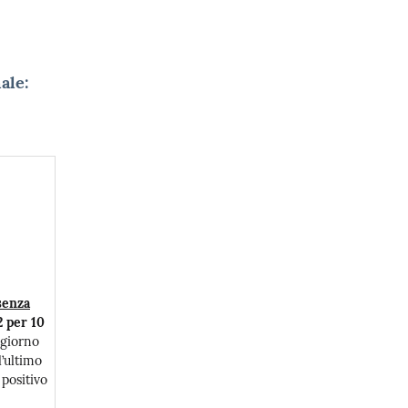
ale:
senza
 per 10
 giorno
l’ultimo
 positivo