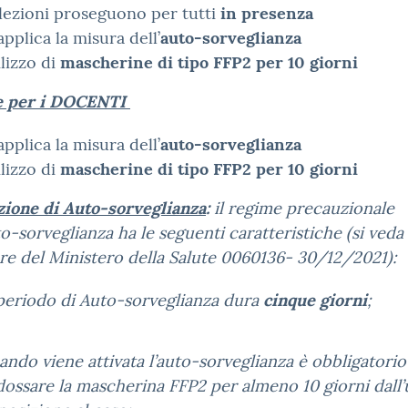
 lezioni proseguono per tutti
in presenza
 applica la misura dell’
auto-sorveglianza
ilizzo di
mascherine di tipo FFP2
per 10 giorni
 per i DOCENTI
 applica la misura dell’
auto-sorveglianza
ilizzo di
mascherine di tipo FFP2
per 10 giorni
zione di Auto-sorveglianza
:
il regime precauzionale
to-sorveglianza ha le seguenti caratteristiche (si veda 
re del Ministero della Salute 0060136- 30/12/2021):
 periodo di Auto-sorveglianza dura
cinque giorni
;
ando viene attivata l’auto-sorveglianza
è obbligatorio
dossare la mascherina FFP2 per almeno 10 giorni dall’