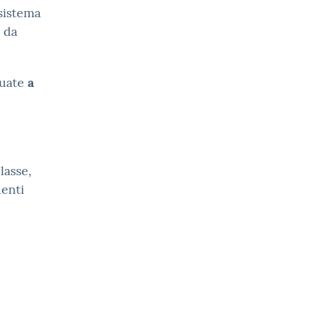
 sistema
 da
tuate
a
e
lasse,
uenti