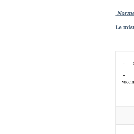
Norme
Le misu
– stu
– stu
vaccin