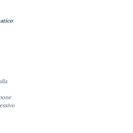
atico
:
lla
mpone
essivo