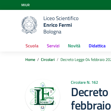
Vai ai contenuti
MIUR
Vai al menu di navigazione
Vai al footer
Liceo Scientifico
Enrico Fermi
Bologna
Scuola
Servizi
Novità
Didattica
Home
Circolari
Decreto Legge 04 febbraio 202
Circolare N. 162
Decreto
febbraio