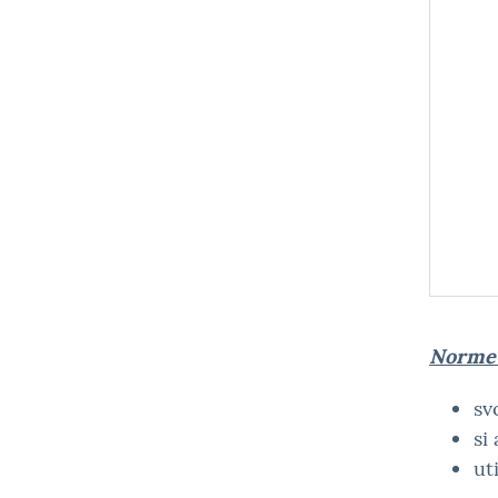
Norme 
sv
si
ut