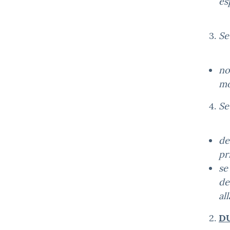
es
Se
no
mo
Se
de
pr
se
de
al
DU