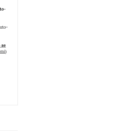
to-
uto-
o se
omi)