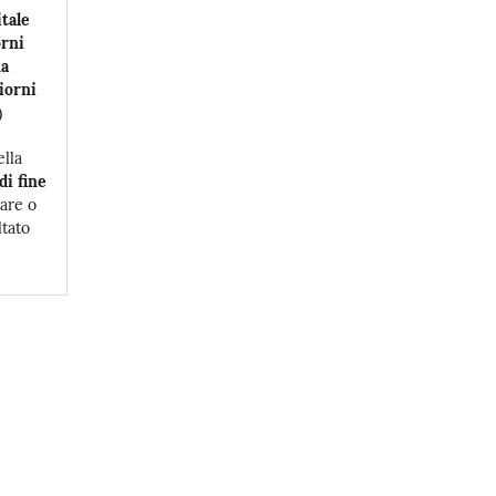
itale
orni
na
iorni
)
lla
di fine
are o
ltato