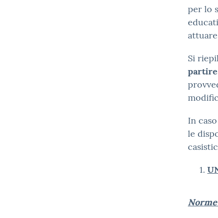
per lo 
educati
attuare
Si riep
partire
provve
modific
In caso
le disp
casisti
UN
Norme 