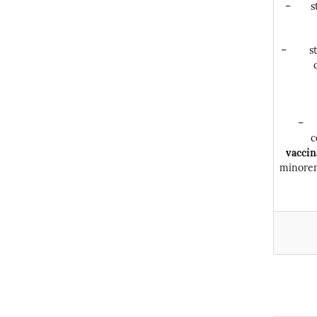
– stu
–
s
– s
c
vaccin
minoren