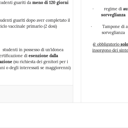
denti guariti da
meno di 120 giorni
· regime di
a
u
sorveglianza
tudenti guariti dopo aver completato il
ciclo vaccinale primario (2 dosi)
· Tampone di a
sorveglianza
(
è obbligatorio
sol
tudenti in possesso di un’idonea
insorgono dei sint
ertificazione di
esenzione
dalla
azione
(su richiesta dei genitori per i
ni o degli interessati se maggiorenni)