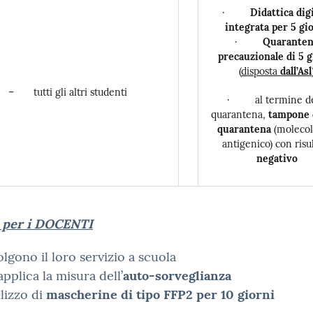
·
Didattica dig
integrata per 5 gi
·
Quarante
precauzionale di 5 g
(
disposta
dall’Asl
– tutti gli altri studenti
· al termine de
quarantena,
tampone 
quarantena
(molecol
antigenico) con risu
negativo
per i DOCENTI
olgono il loro servizio a scuola
 applica la misura dell’
auto-sorveglianza
ilizzo di
mascherine di tipo FFP2
per 10 giorni