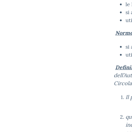
le
si
ut
Norme
si
ut
Defini
dell’Au
Circola
Il
qu
in