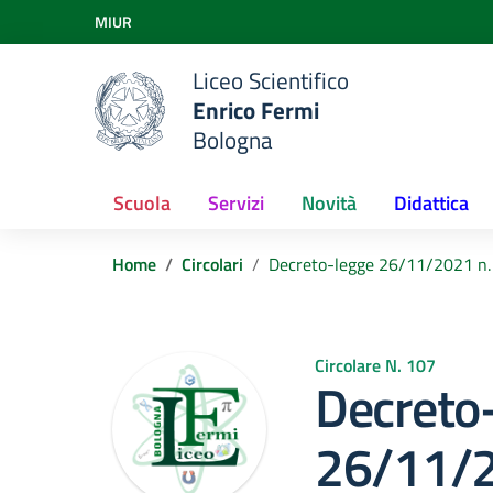
Vai ai contenuti
MIUR
Vai al menu di navigazione
Vai al footer
Liceo Scientifico
Enrico Fermi
Bologna
Scuola
Servizi
Novità
Didattica
Home
Circolari
Decreto-legge 26/11/2021 n. 1
Circolare N. 107
Decreto
26/11/2