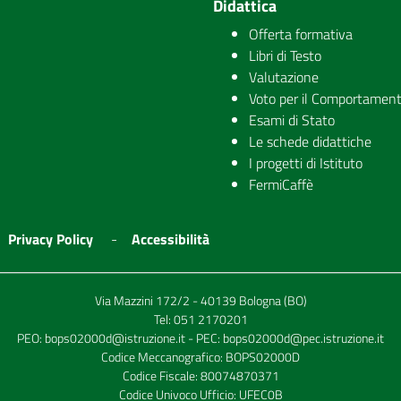
Didattica
Offerta formativa
Libri di Testo
Valutazione
Voto per il Comportamen
Esami di Stato
Le schede didattiche
I progetti di Istituto
FermiCaffè
Privacy Policy
Accessibilità
Via Mazzini 172/2 - 40139 Bologna (BO)
Tel:
051 2170201
PEO:
bops02000d@istruzione.it
- PEC:
bops02000d@pec.istruzione.it
Codice Meccanografico: BOPS02000D
Codice Fiscale: 80074870371
Codice Univoco Ufficio: UFEC0B