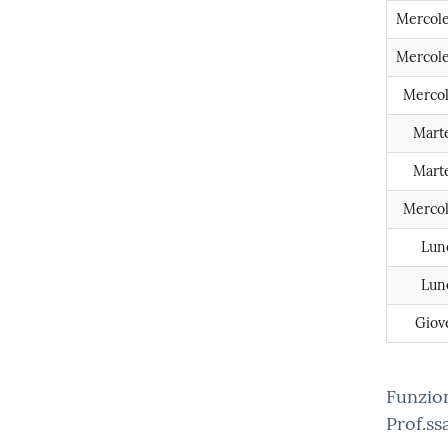
Mercol
Mercol
Mercol
Marte
Marte
Mercol
Lun
Lun
Giov
Funzio
Prof.ss