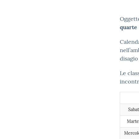
Oggett
quarte
Calenda
nell’am
disagio
Le clas
incontr
Saba
Marte
Mercol