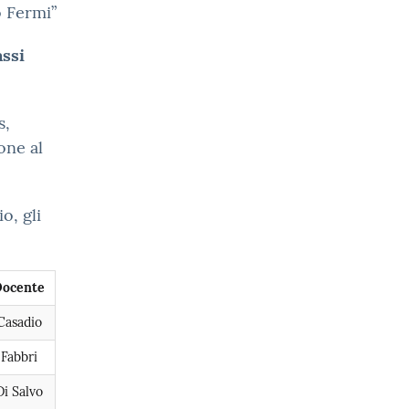
o Fermi”
assi
s,
ione al
o, gli
Docente
Casadio
Fabbri
Di Salvo