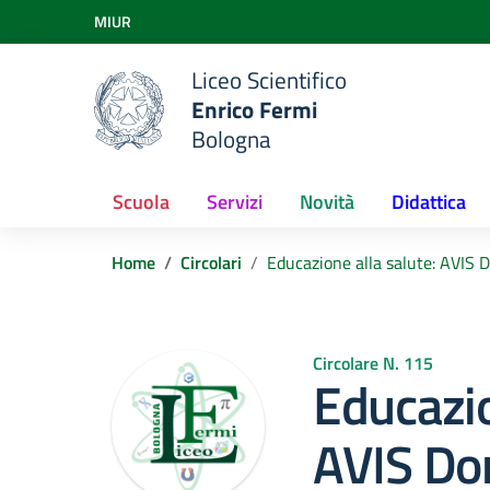
Vai ai contenuti
MIUR
Vai al menu di navigazione
Vai al footer
Liceo Scientifico
Enrico Fermi
Bologna
Scuola
Servizi
Novità
Didattica
Home
Circolari
Educazione alla salute: AVIS 
Circolare N. 115
Educazio
AVIS Do