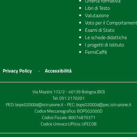
Offerta formativa
Libri di Testo
Valutazione
Voto per il Comportamen
Esami di Stato
Le schede didattiche
I progetti di Istituto
FermiCaffè
Privacy Policy
Accessibilità
Via Mazzini 172/2 - 40139 Bologna (BO)
Tel:
051 2170201
PEO:
bops02000d@istruzione.it
- PEC:
bops02000d@pec.istruzione.it
Codice Meccanografico: BOPS02000D
Codice Fiscale: 80074870371
Codice Univoco Ufficio: UFEC0B