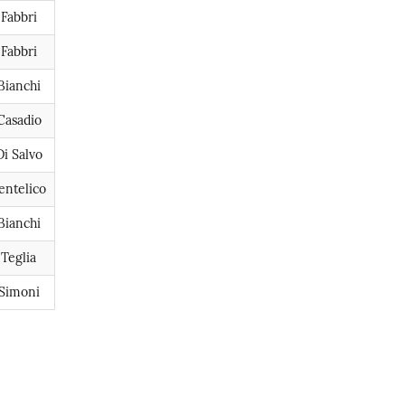
Fabbri
Fabbri
Bianchi
Casadio
Di Salvo
entelico
Bianchi
Teglia
Simoni