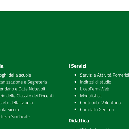
la
I Servizi
uoghi della scuola
Servizi e Attività Pomerid
anizzazione e Segreteria
Indirizzi di studio
endario e Date Notevoli
LiceoFermiWeb
rio delle Classi e dei Docenti
Modulistica
carte della scuola
Contributo Volontario
ola Sicura
Comitato Genitori
checa Sindacale
Didattica