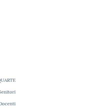
i QUARTE
Genitori
 Docenti