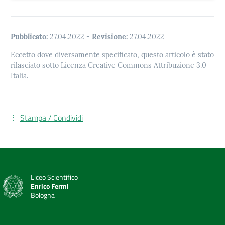
Pubblicato:
27.04.2022
-
Revisione:
27.04.2022
Eccetto dove diversamente specificato, questo articolo è stato
rilasciato sotto Licenza Creative Commons Attribuzione 3.0
Italia.
Stampa / Condividi
Liceo Scientifico
Enrico Fermi
Bologna