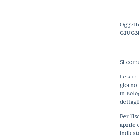
Ogge
GIUG
Si com
L’esame
giorno
in Bolo
dettagli
Per l’i
aprile
c
indi