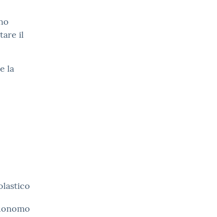
ono
tare il
e la
olastico
Buonomo