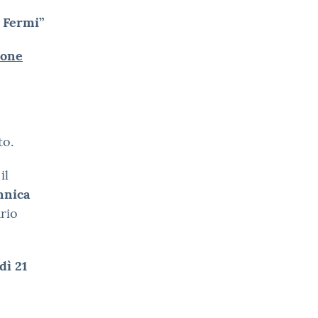
o Fermi”
ione
to.
il
annica
rio
dì 21