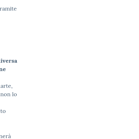
tramite
diversa
one
uarte,
 non lo
nto
gnerà