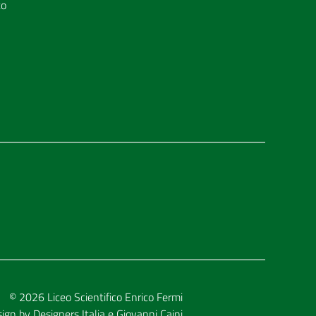
to
© 2026
Liceo Scientifico Enrico Fermi
sign by
Designers Italia
e
Giovanni Caini