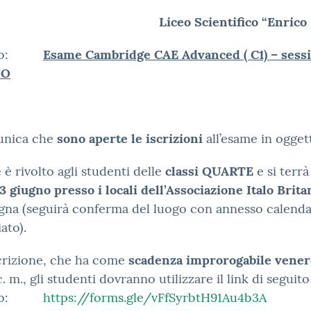
Liceo Scientifico “Enric
tto:
Esame Cambridge CAE Advanced ( C1) – sess
NO
unica che
sono aperte le iscrizioni
all’esame in ogget
 è rivolto agli studenti delle
classi QUARTE
e si terrà 
3 giugno presso i locali dell’Associazione Italo Brit
gna (seguirà conferma del luogo con annesso calenda
ato).
scrizione, che ha come
scadenza improrogabile vener
. m., gli studenti dovranno utilizzare il link di seguito
cato:
https://forms.gle/vFfSyrbtH91Au4b3A