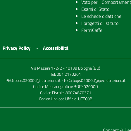
Voto per il Comportamen
Esami di Stato
Le schede didattiche
I progetti di Istituto
FermiCaffè
Privacy Policy
Accessibilità
Via Mazzini 172/2 - 40139 Bologna (BO)
Tel:
051 2170201
PEO:
bops02000d@istruzione.it
- PEC:
bops02000d@pec.istruzione.it
Codice Meccanografico: BOPS02000D
Codice Fiscale: 80074870371
Codice Univoco Ufficio: UFEC0B
Concept & De