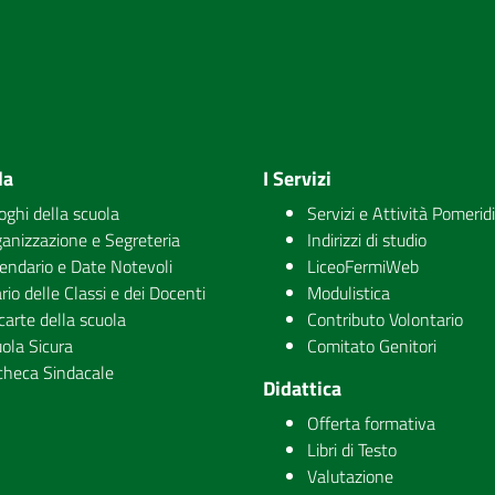
la
I Servizi
uoghi della scuola
Servizi e Attività Pomerid
anizzazione e Segreteria
Indirizzi di studio
endario e Date Notevoli
LiceoFermiWeb
rio delle Classi e dei Docenti
Modulistica
carte della scuola
Contributo Volontario
ola Sicura
Comitato Genitori
checa Sindacale
Didattica
Offerta formativa
Libri di Testo
Valutazione