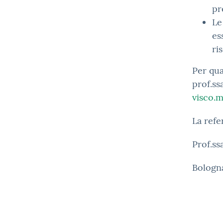
pr
Le
es
ri
Per qua
prof.ss
visco.m
La refe
Prof.ss
Bologna