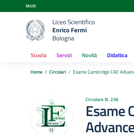
Vai ai contenuti
MIUR
Vai al menu di navigazione
Vai al footer
Liceo Scientifico
Enrico Fermi
Bologna
Scuola
Servizi
Novità
Didattica
Home
Circolari
Esame Cambridge CAE Advance
Circolare N. 236
Esame C
Advanced