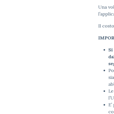
Una vol
l’appli
Il cost
IMPOR
Si
da
se
Po
si
ab
Le
l’
E’
co