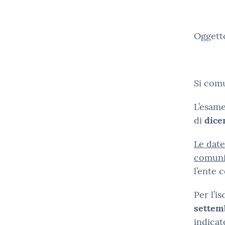
Ogge
Si com
L’esame
di
dice
Le date
comunic
l’ente 
Per l’i
settem
indicat