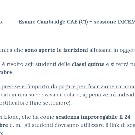
tto:
Esame Cambridge CAE (C1) – sessione DIC
unica che
sono aperte le iscrizioni
all’esame in ogget
 è rivolto agli studenti delle
classi quinte
e si terrà 
mbre.
 precise e l’importo da pagare per l’iscrizione sarann
ati in una successiva circolare
, appena verrà indivi
certificatore (fine settembre).
scrizione, che ha come
scadenza improrogabile il 24
bre
c. m., gli studenti dovranno utilizzare il link di se
o: