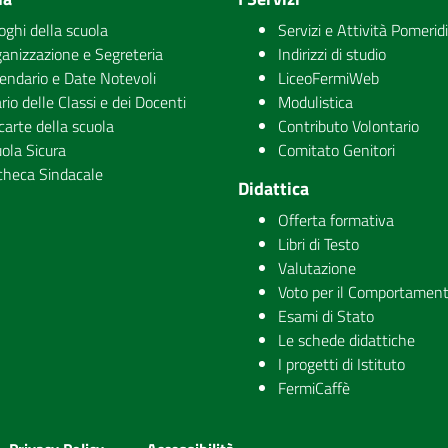
uoghi della scuola
Servizi e Attività Pomerid
anizzazione e Segreteria
Indirizzi di studio
endario e Date Notevoli
LiceoFermiWeb
rio delle Classi e dei Docenti
Modulistica
carte della scuola
Contributo Volontario
ola Sicura
Comitato Genitori
checa Sindacale
Didattica
Offerta formativa
Libri di Testo
Valutazione
Voto per il Comportamen
Esami di Stato
Le schede didattiche
I progetti di Istituto
FermiCaffè