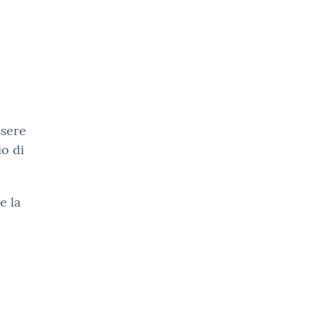
ssere
io di
e la