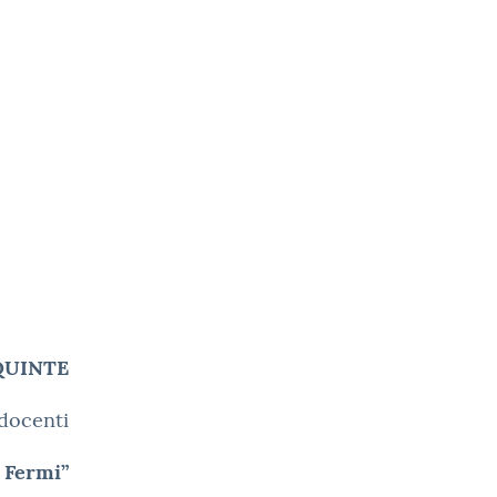
i QUINTE
 docenti
o Fermi”