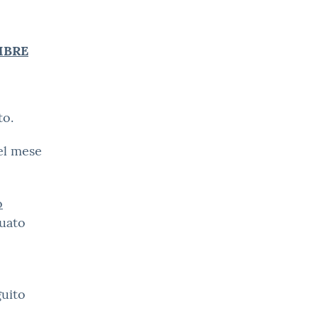
EMBRE
to.
nel mese
o
duato
guito