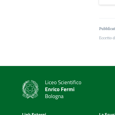
Pubblicat
Eccetto d
Liceo Scientifico
Enrico Fermi
Bologna
Link Esterni
La Scuo