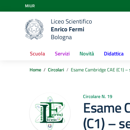
Vai ai contenuti
MIUR
Vai al menu di navigazione
Vai al footer
Liceo Scientifico
Enrico Fermi
Bologna
Scuola
Servizi
Novità
Didattica
Home
Circolari
Esame Cambridge CAE (C1) –
Circolare N. 19
Esame C
(C1) – s