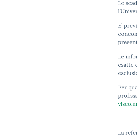
Le sca
l’Unive
E’ prev
concomi
present
Le info
esatte 
esclusi
Per qua
prof.ss
visco.m
La refe