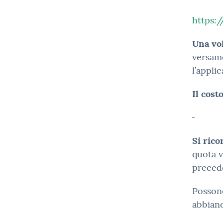
https:
Una vol
versame
l’appli
Il cost
Si ric
quota v
precede
Possono
abbiano