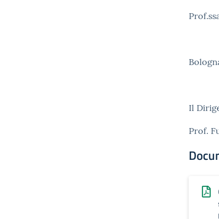
Prof.ss
Bologn
Il Diri
Prof. 
Docu