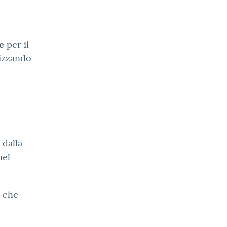
e
per il
lizzando
 dalla
nel
, che