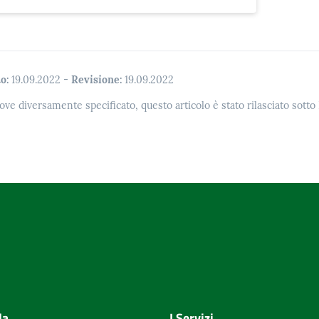
o:
19.09.2022
-
Revisione:
19.09.2022
ove diversamente specificato, questo articolo è stato rilasciato sott
la
I Servizi