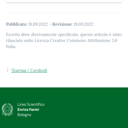
Pubblicato:
19.09.2022
-
Revisione:
19.09.2022
Eccetto dove diversamente specificato, questo articolo è stato
rilasciato sotto Licenza Creative Commons Attribuzione 3.0
Italia.
Stampa / Condividi
Liceo Scientifico
Enrico Fermi
Bologna