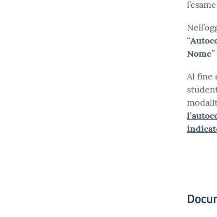
l’esame
Nell’og
“
Autoc
Nome
”
Al fine
student
modalit
l’autoc
indicat
Docu