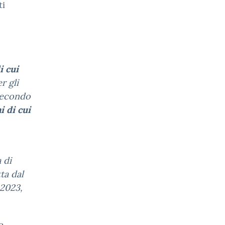
ti
i cui
er gli
 secondo
i di cui
 di
ta dal
 2023,
o