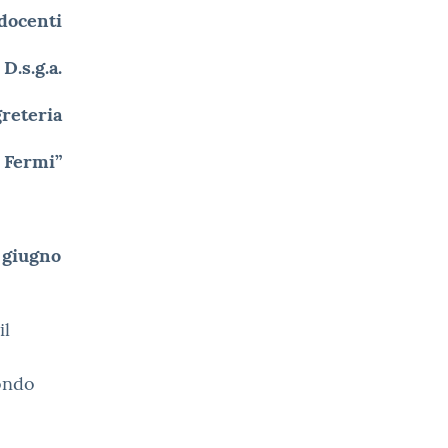
 docenti
 D.s.g.a.
greteria
o Fermi”
 giugno
il
condo