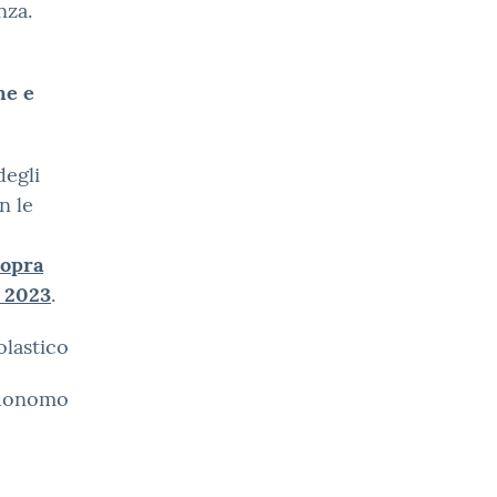
nza.
me e
degli
n le
sopra
o 2023
.
olastico
Buonomo