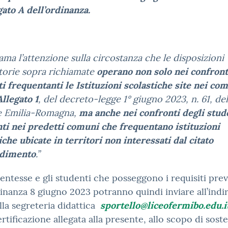
egato A dell’ordinanza.
iama l’attenzione sulla circostanza che le disposizioni
torie sopra richiamate
operano non solo nei confront
i frequentanti le Istituzioni scolastiche site nei com
Allegato 1
, del decreto-legge 1° giugno 2023, n. 61, del
e Emilia-Romagna,
ma anche nei confronti degli stud
ti nei predetti comuni che frequentano istituzioni
iche ubicate in territori non interessati dal citato
dimento
.”
entesse e gli studenti che posseggono i requisiti prev
dinanza 8 giugno 2023 potranno quindi inviare all’indi
lla segreteria didattica
sportello@liceofermibo.edu.i
ertificazione allegata alla presente, allo scopo di sost