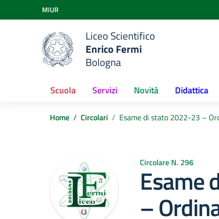
Vai ai contenuti
MIUR
Vai al menu di navigazione
Vai al footer
Liceo Scientifico
Enrico Fermi
Bologna
Scuola
Servizi
Novità
Didattica
Home
Circolari
Esame di stato 2022-23 – Ord
Circolare N. 296
Esame d
– Ordin