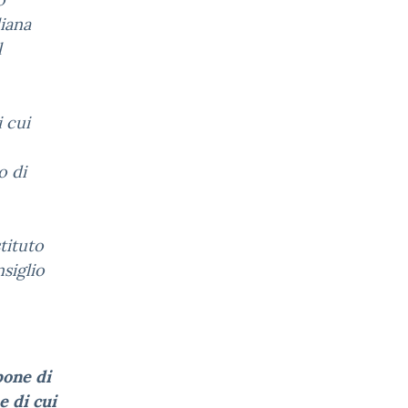
liana
l
i cui
o di
tituto
siglio
pone di
e di cui