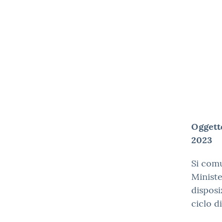
Oggett
2023
Si comu
Ministe
disposi
ciclo d