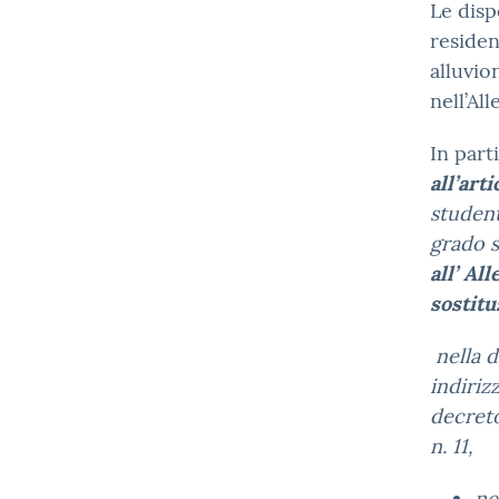
Le disp
residen
alluvio
nell’All
In part
all’art
student
grado s
all’ All
sostitu
nella 
indiriz
decreto
n. 11,
ne