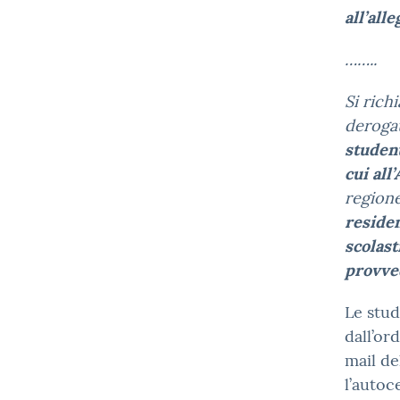
all’all
……..
Si rich
deroga
student
cui all’
region
residen
scolast
provve
Le stud
dall’or
mail de
l’autoc