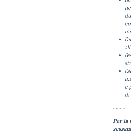
ne
du
co
mi
l’
al
l’
st
l’
ma
e 
di
………
Per la 
sessant