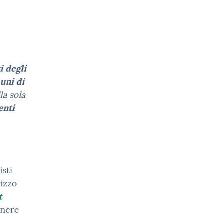
i degli
uni di
la sola
enti
isti
rizzo
t
enere