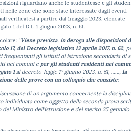
osizioni riguardano anche le studentesse e gli studen
ti nelle zone che sono state interessate dagli eventi
nali verificatesi a partire dal 1maggio 2023, elencate
egato 1 del D.L. 1 giugno 2023, n. 61.
icolare: “
Viene prevista
,
in deroga alle disposizioni d
icolo 17, del Decreto legislativo 13 aprile 2017, n. 62
, p
i frequentanti gli istituti di istruzione secondaria di
iti nei comuni e
per gli studenti residenti nei comun
egato 1
al decreto-legge 1° giugno 2023, n. 61, ……,
la
zione delle prove con un colloquio che consiste:
discussione di un argomento concernente la disciplina
zo individuata come oggetto della seconda prova scrit
 del Ministro dell’istruzione e del merito 25 gennaio
lla discussione di un breve testo, già oggetto di studi