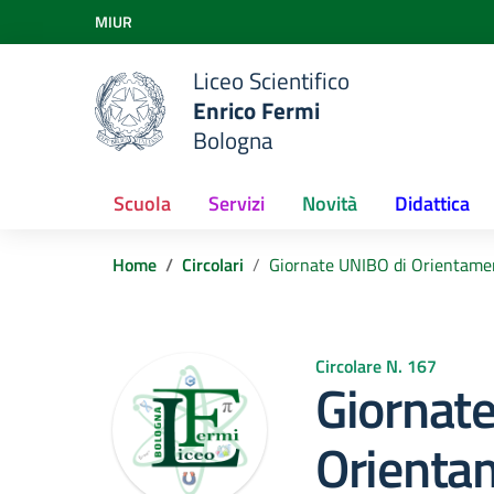
Vai ai contenuti
MIUR
Vai al menu di navigazione
Vai al footer
Liceo Scientifico
Enrico Fermi
Bologna
Scuola
Servizi
Novità
Didattica
Home
Circolari
Giornate UNIBO di Orientament
Circolare N. 167
Giornat
Orientam