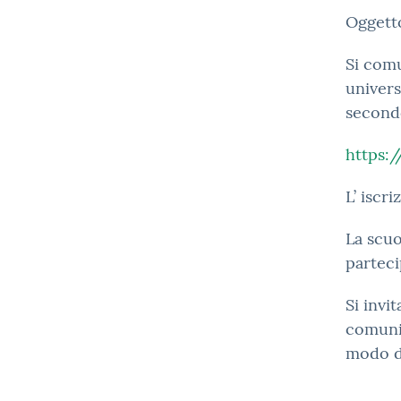
Oggett
Si comu
univers
second
https:/
L’ iscr
La scuo
parteci
Si invi
comunic
modo da