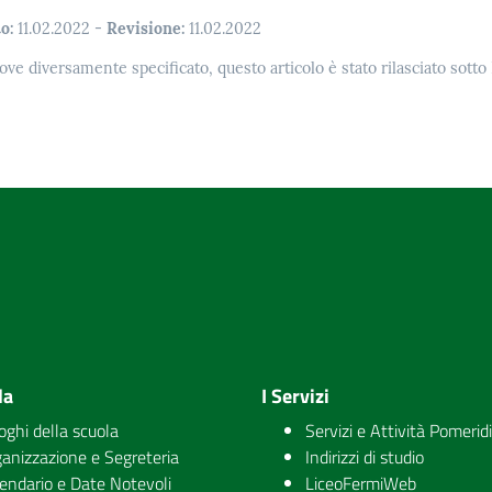
o:
11.02.2022
-
Revisione:
11.02.2022
ove diversamente specificato, questo articolo è stato rilasciato sott
la
I Servizi
uoghi della scuola
Servizi e Attività Pomerid
anizzazione e Segreteria
Indirizzi di studio
endario e Date Notevoli
LiceoFermiWeb