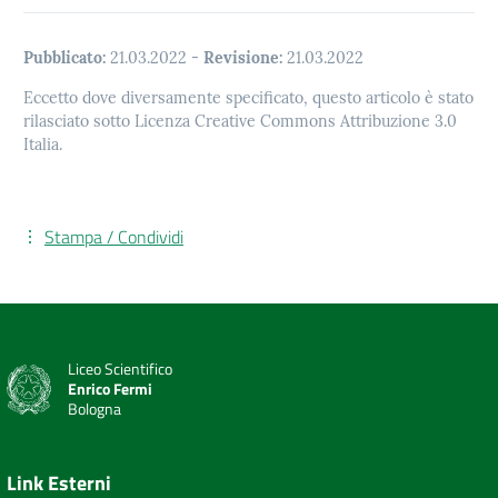
Pubblicato:
21.03.2022
-
Revisione:
21.03.2022
Eccetto dove diversamente specificato, questo articolo è stato
rilasciato sotto Licenza Creative Commons Attribuzione 3.0
Italia.
Stampa / Condividi
Liceo Scientifico
Enrico Fermi
Bologna
Link Esterni