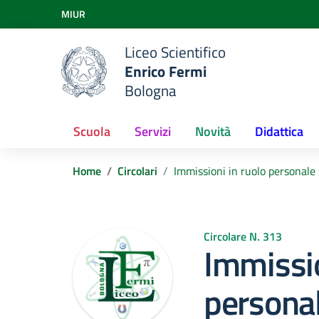
Vai ai contenuti
MIUR
Vai al menu di navigazione
Vai al footer
Liceo Scientifico
Enrico Fermi
Bologna
Scuola
Servizi
Novità
Didattica
Home
Circolari
Immissioni in ruolo personale
Circolare N. 313
Immissio
personal