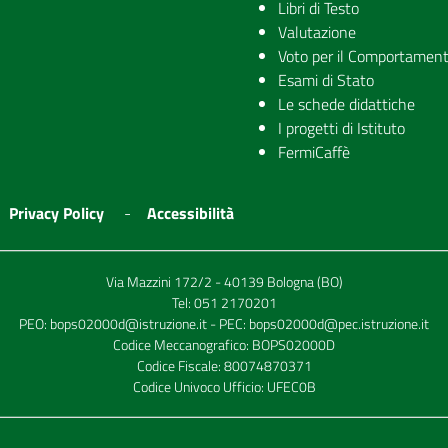
Libri di Testo
Valutazione
Voto per il Comportamen
Esami di Stato
Le schede didattiche
I progetti di Istituto
FermiCaffè
Privacy Policy
Accessibilità
Via Mazzini 172/2 - 40139 Bologna (BO)
Tel:
051 2170201
PEO:
bops02000d@istruzione.it
- PEC:
bops02000d@pec.istruzione.it
Codice Meccanografico: BOPS02000D
Codice Fiscale: 80074870371
Codice Univoco Ufficio: UFEC0B