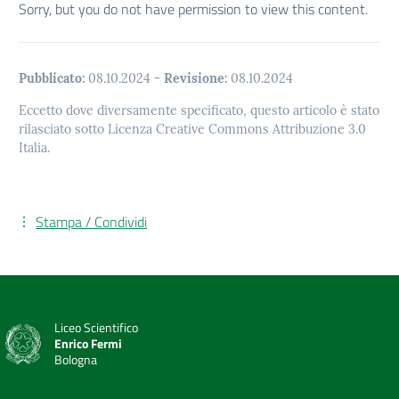
Sorry, but you do not have permission to view this content.
Pubblicato:
08.10.2024
-
Revisione:
08.10.2024
Eccetto dove diversamente specificato, questo articolo è stato
rilasciato sotto Licenza Creative Commons Attribuzione 3.0
Italia.
Stampa / Condividi
Liceo Scientifico
Enrico Fermi
Bologna