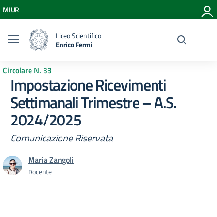
Vai ai contenuti
MIUR
Vai al menu di navigazione
Vai al footer
Liceo Scientifico
Enrico Fermi
Circolare N. 33
Impostazione Ricevimenti
Settimanali Trimestre – A.S.
2024/2025
Comunicazione Riservata
Maria Zangoli
Docente