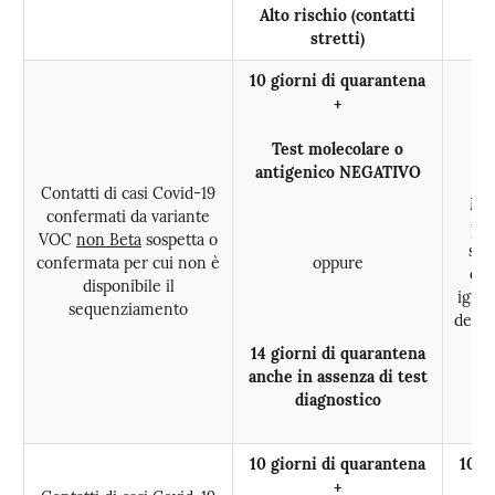
Alto rischio (contatti
stretti)
10 giorni di quarantena
+
Test molecolare o
antigenico NEGATIVO
Contatti di casi Covid-19
Man
confermati da variante
pre
VOC
non Beta
sospetta o
san
confermata per cui non è
oppure
dis
disponibile il
igien
sequenziamento
delle
p
14 giorni di quarantena
r
anche in assenza di test
diagnostico
10 giorni di quarantena
10 g
+