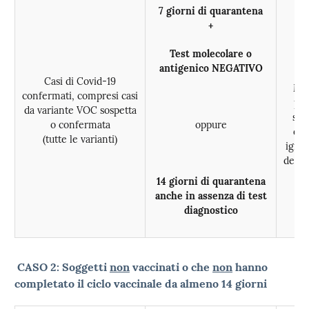
7 giorni di quarantena
+
Test molecolare o
antigenico NEGATIVO
Casi di Covid-19
Man
confermati, compresi casi
pre
da variante VOC sospetta
san
o confermata
oppure
dis
(tutte le varianti)
igien
delle
p
14 giorni di quarantena
r
anche in assenza di test
diagnostico
CASO 2:
Soggetti
non
vaccinati o che
non
hanno
completato il ciclo vaccinale da almeno 14 giorni