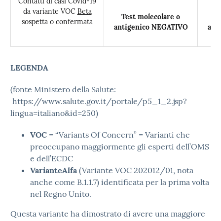
Contatti di casi Covid-19
da variante VOC
Beta
Test molecolare o
T
sospetta o confermata
antigenico NEGATIVO
ant
LEGENDA
(fonte Ministero della Salute:
https://www.salute.gov.it/portale/p5_1_2.jsp?
lingua=italiano&id=250)
VOC
= “Variants Of Concern” = Varianti che
preoccupano maggiormente gli esperti dell’OMS
e dell’ECDC
Variante
Alfa
(Variante VOC 202012/01, nota
anche come B.1.1.7) identificata per la prima volta
nel Regno Unito.
Questa variante ha dimostrato di avere una maggiore