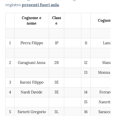
registro
presenti fuori aula
.
Cognome e
Class
Cognome 
nome
e
1
Pirera Filippo
1P
11
Landi A
2
Garagnani Anna
2B
12
Mandis 
13
Monna Fr
3
Baroni Filippo
3E
4
Nardi Davide
3E
14
Ferraresi
15
Nanetti G
5
Farneti Gregorio
3L
16
Saracco G