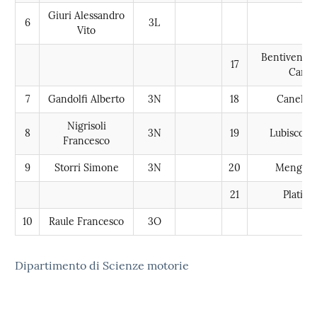
Giuri Alessandro
6
3L
Vito
Bentivenga 
17
Carm
7
Gandolfi Alberto
3N
18
Canelli
Nigrisoli
8
3N
19
Lubisco E
Francesco
9
Storri Simone
3N
20
Mengoli 
21
Plati M
10
Raule Francesco
3O
Dipartimento di Scienze motorie