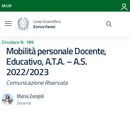
Vai ai contenuti
MIUR
Vai al menu di navigazione
Vai al footer
Liceo Scientifico
Enrico Fermi
Circolare N. 189
Mobilità personale Docente,
Educativo, A.T.A. – A.S.
2022/2023
Comunicazione Riservata
Maria Zangoli
Docente