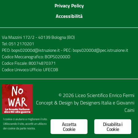
Privacy Policy
Accessibilità
Via Mazzini 172/2 - 40139 Bologna (BO)
Tel:
051 2170201
PEO:
bops02000d@istruzione.it
- PEC:
bops02000d@pec.istruzione.it
Codice Meccanografico: BOPS02000D
Codice Fiscale: 80074870371
Codice Univoco Ufficio: UFEC0B
© 2026
Liceo Scientifico Enrico Fermi
Concept & Design by
Designers Italia
e
Giovanni
Caini
I cookie ci aiutano a migliorare il sito.
Accetta
Disabilita i
Utilizzando il sito, accetti un utilizzo
Cookie
Cookie
dei cookie da parte nostra.