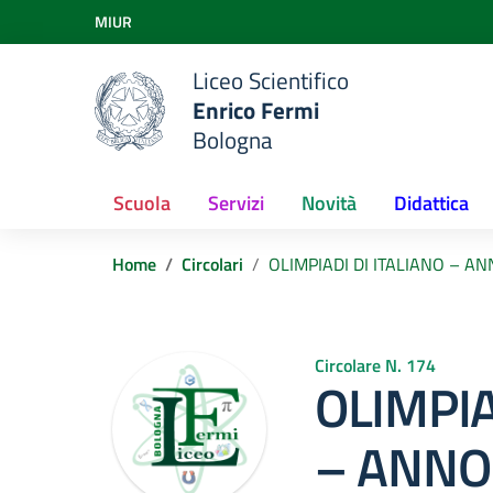
Vai ai contenuti
MIUR
Vai al menu di navigazione
Vai al footer
Liceo Scientifico
Enrico Fermi
Bologna
Scuola
Servizi
Novità
Didattica
Home
Circolari
OLIMPIADI DI ITALIANO – A
Circolare N. 174
OLIMPIA
– ANNO