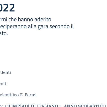
022
ermi che hanno aderito
rteciperanno alla gara secondo il
ato.
udenti
nti
cientifico E. Fermi
to:
OLIMPIADI DI ITALIANO – ANNO SCOLASTICO 