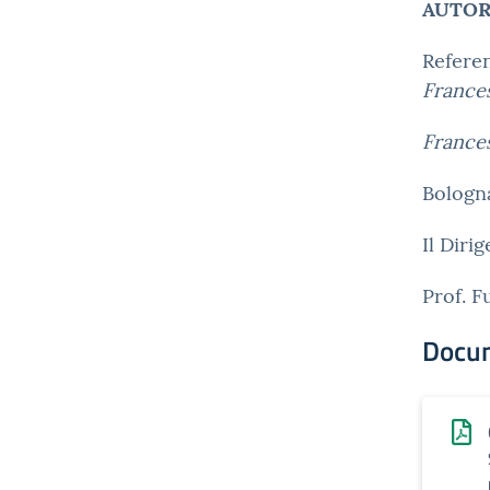
AUTOR
Referen
France
France
Bologna
Il Diri
Prof. 
Docu