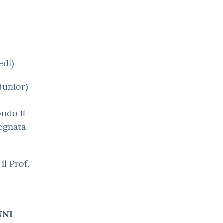
edi)
Junior)
ondo il
segnata
il Prof.
NNI