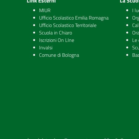
Link Esterni
La Scuo
MIUR
I l
Ufficio Scolastico Emilia Romagna
Org
Ufficio Scolastico Territoriale
Cal
Scuola in Chiaro
Ora
Iscrizioni On LIne
Le 
Invalsi
Scu
Comune di Bologna
Ba