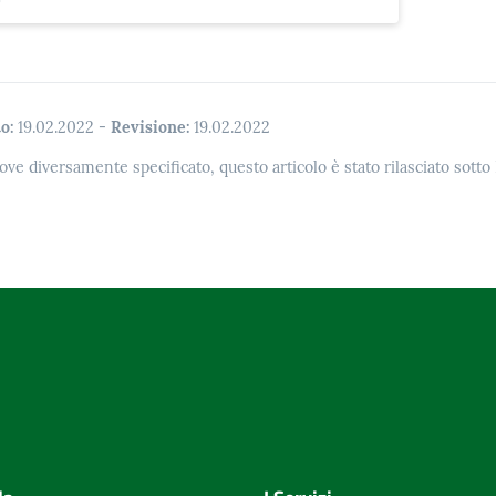
o:
19.02.2022
-
Revisione:
19.02.2022
ove diversamente specificato, questo articolo è stato rilasciato sott