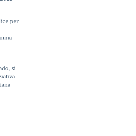
dice per
ramma
ado, si
ziativa
liana