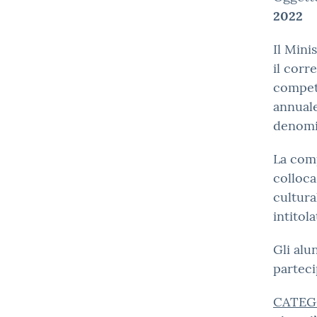
2022
Il Mini
il corr
competi
annuale
denom
La comp
colloca
cultura
intitol
Gli alu
parteci
CATEG