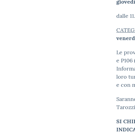
giovedì
dalle 1
CATEG
venerd
Le prov
e P106 
Informa
loro tu
e con 
Saranno
Tarozzi
SI CH
INDIC