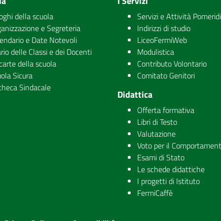
la
I Servizi
uoghi della scuola
Servizi e Attività Pomerid
anizzazione e Segreteria
Indirizzi di studio
endario e Date Notevoli
LiceoFermiWeb
rio delle Classi e dei Docenti
Modulistica
carte della scuola
Contributo Volontario
ola Sicura
Comitato Genitori
checa Sindacale
Didattica
Offerta formativa
Libri di Testo
Valutazione
Voto per il Comportamen
Esami di Stato
Le schede didattiche
I progetti di Istituto
FermiCaffè