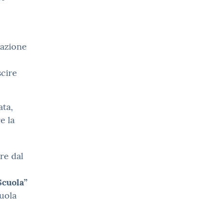
tazione
scire
ata,
e la
re dal
Scuola”
uola