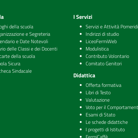
la
I Servizi
uoghi della scuola
Servizi e Attività Pomerid
anizzazione e Segreteria
Indirizzi di studio
endario e Date Notevoli
LiceoFermiWeb
rio delle Classi e dei Docenti
Modulistica
carte della scuola
Contributo Volontario
ola Sicura
Comitato Genitori
checa Sindacale
Didattica
Offerta formativa
Libri di Testo
Valutazione
Voto per il Comportamen
Esami di Stato
Le schede didattiche
I progetti di Istituto
FermiCaffè