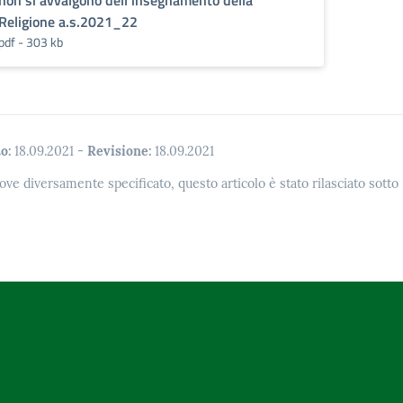
non si avvalgono dell’insegnamento della
Religione a.s.2021_22
pdf - 303 kb
o:
18.09.2021
-
Revisione:
18.09.2021
ove diversamente specificato, questo articolo è stato rilasciato sott