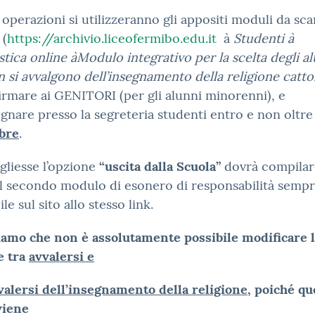
i operazioni si utilizzeranno gli appositi moduli da sca
 (
https://archivio.liceofermibo.edu.it
à
Studenti
à
stica online
à
Modulo integrativo per la scelta degli a
 si avvalgono dell’insegnamento della religione catto
firmare ai GENITORI (per gli alunni minorenni), e
gnare presso la segreteria studenti entro e non oltre
bre
.
gliesse l’opzione
“uscita dalla Scuola”
dovrà compilar
l secondo modulo di esonero di responsabilità semp
le sul sito allo stesso link.
iamo che non è assolutamente possibile modificare 
e tra
avvalersi e
alersi dell’insegnamento della religione
, poiché qu
viene