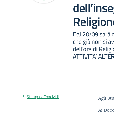
dell’ins
Religio
Dal 20/09 sarà d
che già non si a
dell’ora di Relig
ATTIVITA’ ALTE
Stampa / Condividi
Agli St
Ai Doce