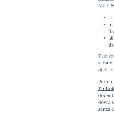
ALTERN
st
ma
fin
li
da
Tale sc
saranno
decisio
Per chi
11 otto
docente
dovrà s
senza e