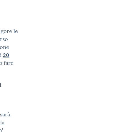
igore le
orso
ione
dì
20
o fare
i
 sarà
la
A’