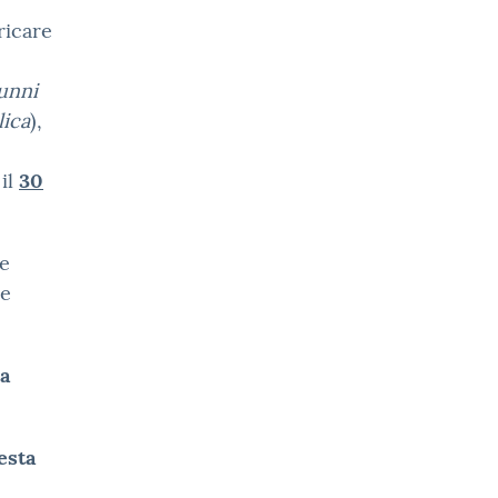
ricare
lunni
lica
),
 il
30
e
re
la
esta