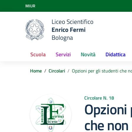
Vai ai contenuti
MIUR
Vai al menu di navigazione
Vai al footer
Liceo Scientifico
Enrico Fermi
Bologna
Scuola
Servizi
Novità
Didattica
Home
Circolari
Opzioni per gli studenti che 
Circolare N. 18
Opzioni 
che non 