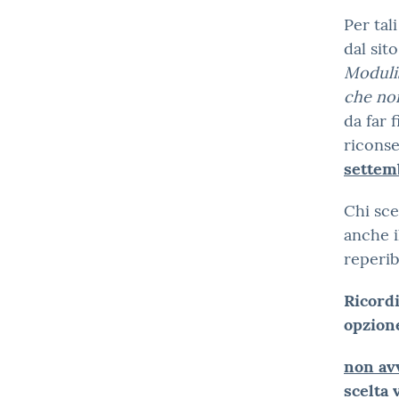
Per tal
dal sito
Moduli
che non
da far 
riconse
settem
Chi sce
anche i
reperibi
Ricord
opzion
non avv
scelta 