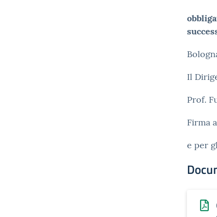
obbliga
success
Bologn
Il Diri
Prof. 
Firma a
e per gl
Docu