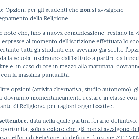
: Opzioni per gli studenti che
non
si avvalgono
segnamento della Religione
e noto che, fino a nuova comunicazione, restano in v
 espresse al momento dell’iscrizione effettuata lo sc
ertanto tutti gli studenti che avevano già scelto l’opz
 dalla scuola” usciranno dall’Istituto a partire da lune
bre
e, in caso di ore in mezzo alla mattinata, dovrann
 con la massima puntualità.
altre opzioni (attività alternativa, studio autonomo), gl
ti dovranno momentaneamente restare in classe con
nante di Religione, per ragioni organizzative.
settembre
, data nella quale partirà l’orario definitivo,
opportunità,
solo a coloro che già non si avvalgono del
za dell’ora di Religione
, di definire l’opzione ATTIVIT