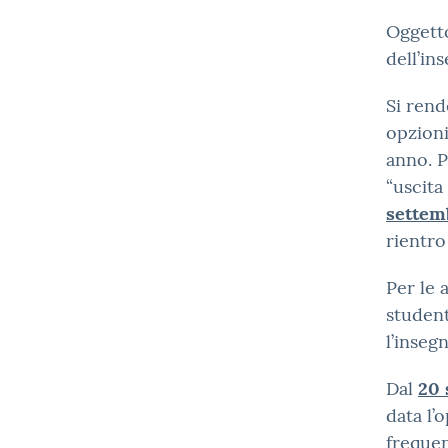
Oggetto
dell’in
Si rend
opzioni
anno. P
“uscita
settem
rientro
Per le 
studen
l’inseg
Dal
20 
data l’
frequen