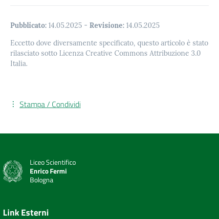
Pubblicato:
14.05.2025
-
Revisione:
14.05.2025
Eccetto dove diversamente specificato, questo articolo è stato
rilasciato sotto Licenza Creative Commons Attribuzione 3.0
Italia.
Stampa / Condividi
Liceo Scientifico
Enrico Fermi
Bologna
Link Esterni