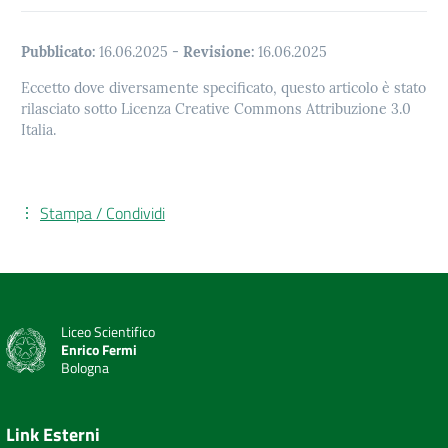
Pubblicato:
16.06.2025
-
Revisione:
16.06.2025
Eccetto dove diversamente specificato, questo articolo è stato
rilasciato sotto Licenza Creative Commons Attribuzione 3.0
Italia.
Stampa / Condividi
Liceo Scientifico
Enrico Fermi
Bologna
Link Esterni