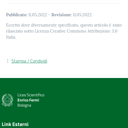
Pubblicato:
11.05.2022
-
Revisione:
11.05.2022
Eccetto dove diversamente specificato, questo articolo è stato
rilasciato sotto Licenza Creative Commons Attribuzione 3.0
Italia.
Stampa / Condividi
Liceo Scientifico
Enrico Fermi
Bologna
Link Esterni