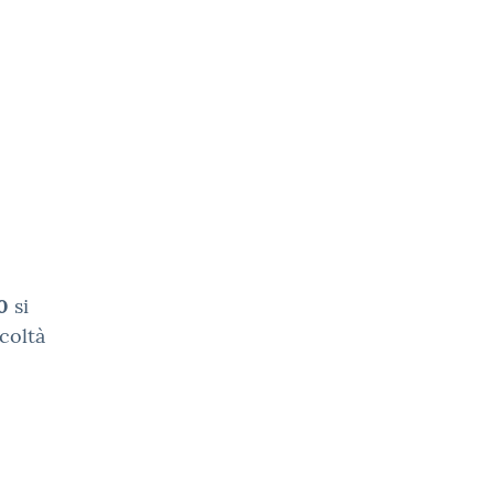
0
si
coltà