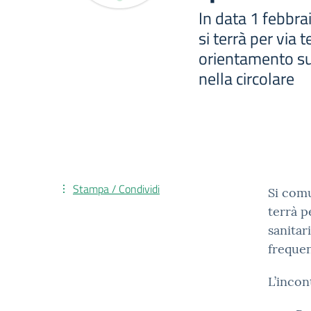
In data 1 febbra
si terrà per via 
orientamento sul
nella circolare
Stampa / Condividi
Si com
terrà p
sanitar
frequen
L’incon