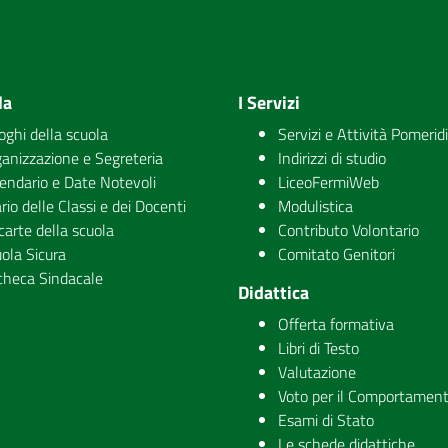
la
I Servizi
uoghi della scuola
Servizi e Attività Pomerid
anizzazione e Segreteria
Indirizzi di studio
endario e Date Notevoli
LiceoFermiWeb
rio delle Classi e dei Docenti
Modulistica
carte della scuola
Contributo Volontario
ola Sicura
Comitato Genitori
checa Sindacale
Didattica
Offerta formativa
Libri di Testo
Valutazione
Voto per il Comportamen
Esami di Stato
Le schede didattiche