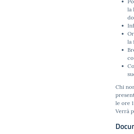
Po
la
do
In
Or
la
Br
co
Co
su
Chi non
present
le ore 
Verrà p
Docu