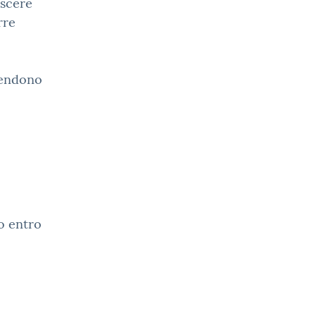
oscere
rre
rendono
o entro