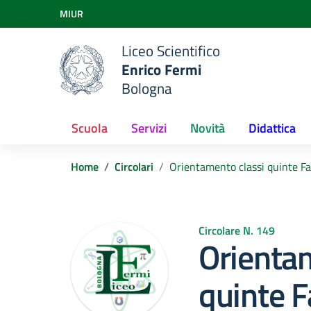
Vai ai contenuti
MIUR
Vai al menu di navigazione
Vai al footer
Liceo Scientifico
Enrico Fermi
Bologna
Scuola
Servizi
Novità
Didattica
Home
Circolari
Orientamento classi quinte Fa
Circolare N. 149
Orientam
quinte F