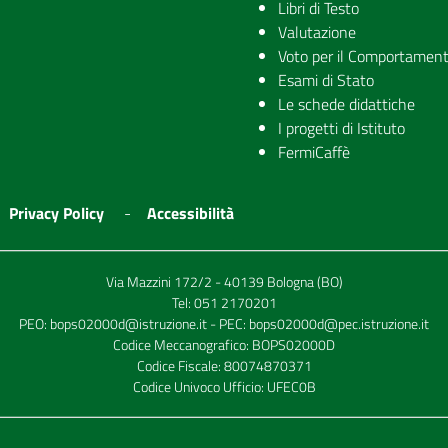
Libri di Testo
Valutazione
Voto per il Comportamen
Esami di Stato
Le schede didattiche
I progetti di Istituto
FermiCaffè
Privacy Policy
Accessibilità
Via Mazzini 172/2 - 40139 Bologna (BO)
Tel:
051 2170201
PEO:
bops02000d@istruzione.it
- PEC:
bops02000d@pec.istruzione.it
Codice Meccanografico: BOPS02000D
Codice Fiscale: 80074870371
Codice Univoco Ufficio: UFEC0B