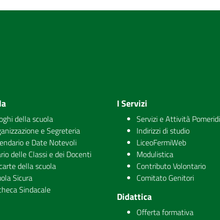
la
I Servizi
uoghi della scuola
Servizi e Attività Pomerid
anizzazione e Segreteria
Indirizzi di studio
endario e Date Notevoli
LiceoFermiWeb
rio delle Classi e dei Docenti
Modulistica
carte della scuola
Contributo Volontario
ola Sicura
Comitato Genitori
checa Sindacale
Didattica
Offerta formativa