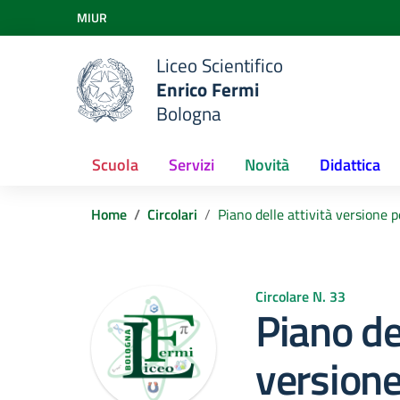
Vai ai contenuti
MIUR
Vai al menu di navigazione
Vai al footer
Liceo Scientifico
Enrico Fermi
Bologna
Scuola
Servizi
Novità
Didattica
Home
Circolari
Piano delle attività versione
Circolare N. 33
Piano del
versione