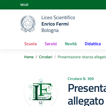
Vai ai contenuti
MIUR
Vai al menu di navigazione
Vai al footer
Liceo Scientifico
Enrico Fermi
Bologna
Scuola
Servizi
Novità
Didattica
Home
Circolari
Presentazione istanza allegato
Circolare N. 309
Presenta
allegato 