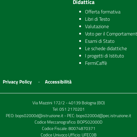
Didattica
Offerta formativa
Libri di Testo
Valutazione
Voto per il Comportamen
Esami di Stato
Le schede didattiche
I progetti di Istituto
FermiCaffè
Privacy Policy
Accessibilità
Via Mazzini 172/2 - 40139 Bologna (BO)
Tel:
051 2170201
PEO:
bops02000d@istruzione.it
- PEC:
bops02000d@pec.istruzione.it
Codice Meccanografico: BOPS02000D
Codice Fiscale: 80074870371
Codice Univoco Ufficio: UFEC0B